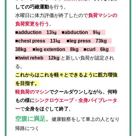
しての巧緻運動
を行う。
水曜日に体力評価が終了したので
負荷マシンの
負荷変更を行う
。
■adduction 13㎏ ■abduction 9㎏
■chest press 13㎏ ■leg press 73kg
38kg ■leg extention 8kg ■curl 6kg
■twist reheb 12kg
と新しい負荷が認定され
る。
これからはこれを軽々とできるように筋力増強
を目指す。
軽負荷のマシン
でクールダウンしながら、何時
もの様に
シンクロウエーブ・全身バイブレータ
ー
で
全身をほぐして終了
。
空腹に満足。
健康観察をして車上の人となり
帰路につく