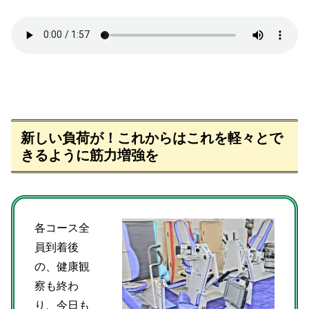
新しい負荷が！これからはこれを軽々とで
きるように筋力増強を
各コース全
員到着後
の、健康観
察も終わ
り、今日も