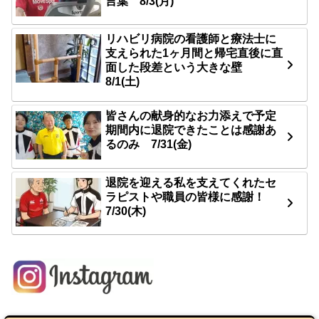
言葉 8/3(月)
リハビリ病院の看護師と療法士に
支えられた1ヶ月間と帰宅直後に直
面した段差という大きな壁
8/1(土)
皆さんの献身的なお力添えで予定
期間内に退院できたことは感謝あ
るのみ 7/31(金)
退院を迎える私を支えてくれたセ
ラピストや職員の皆様に感謝！
7/30(木)