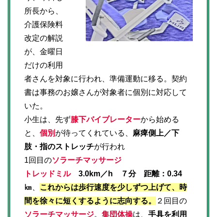
所長から、
介護保険料
改定の解説
が、金曜日
だけの利用
者さんを対象に行われ、準備運動に移る。契約
書は事務のお嬢さんが対象者に個別に対応して
いた。
小生は、先ず
膝下バイブレーター
から始める
と、
個別
が待ってくれている、
麻痺側上／下
肢・指のストレッチ
が行われ
1回目の
ソラーチマッサージ
トレッドミル
3.0km／h ７分 距離：0.34
㎞
、
これからは歩行速度を少しずつ上げて、時
間を徐々に短くするように志向する。
２回目の
ソラーチマッサージ
。
集団体操
は、
手具を利用