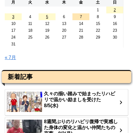
月
火
水
木
金
土
日
1
2
3
4
5
6
7
8
9
10
11
12
13
14
15
16
17
18
19
20
21
22
23
24
25
26
27
28
29
30
31
« 7月
新着記事
久々の揃い踏みで始まったリハビ
リで温かい励ましを受けた
8/5(水)
8週間ぶりのリハビリ復帰で実感し
た身体の変化と温かい仲間たちの