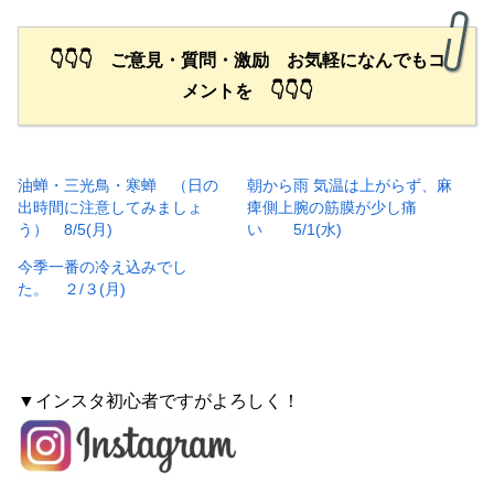
👇👇👇 ご意見・質問・激励 お気軽になんでもコ
メントを 👇👇👇
油蝉・三光鳥・寒蝉 （日の
朝から雨 気温は上がらず、麻
出時間に注意してみましょ
痺側上腕の筋膜が少し痛
う） 8/5(月)
い 5/1(水)
今季一番の冷え込みでし
た。 ２/３(月)
▼インスタ初心者ですがよろしく！