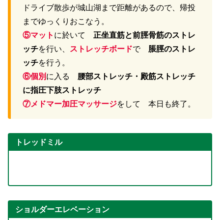
ドライブ散歩が城山湖まで距離があるので、帰投
までゆっくりおこなう。
⑤マット
に於いて
正坐直筋と前脛骨筋のストレ
ッチ
を行い、
ストレッチボード
で
脹脛のストレ
ッチ
を行う。
⑥個別
に入る
腰部ストレッチ・殿筋ストレッチ
に指圧下肢ストレッチ
⑦メドマー加圧マッサージ
をして 本日も終了。
トレッドミル
ショルダーエレベーション