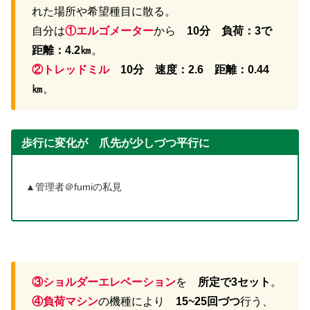
れた場所や希望種目に散る。
自分は
①エルゴメーター
から
10分 負荷：3で
距離：4.2㎞
。
②トレッドミル
10分 速度：2.6 距離：0.44
㎞
。
歩行に変化が 爪先が少しづつ平行に
▲管理者＠fumiの私見
③ショルダーエレベーション
を
所定で3セット
。
④負荷マシン
の機種により
15~25回づつ
行う、