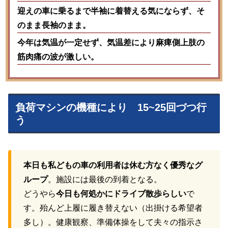
迎えの車に乗るまで半袖に着替える気にならず、そ
のまま長袖のまま。
今年は気温が一定せず、気温差により麻痺側上肢の
筋肉痛の波が激しい。
負荷マシンの機種により 15~25回づつ行
う
本日も私どもの車の利用者は休む方なく優秀なグ
ループ
。施設には最後の到着となる。
どうやら
今日も何処かにドライブ散歩らしい
で
す。殆んど上履に履き替えない（出掛ける希望者
多し）。健康観察、準備体操をして夫々の指示さ