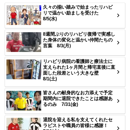
久々の揃い踏みで始まったリハビ
リで温かい励ましを受けた
8/5(水)
8週間ぶりのリハビリ復帰で実感し
た身体の変化と温かい仲間たちの
言葉 8/3(月)
リハビリ病院の看護師と療法士に
支えられた1ヶ月間と帰宅直後に直
面した段差という大きな壁
8/1(土)
皆さんの献身的なお力添えで予定
期間内に退院できたことは感謝あ
るのみ 7/31(金)
退院を迎える私を支えてくれたセ
ラピストや職員の皆様に感謝！