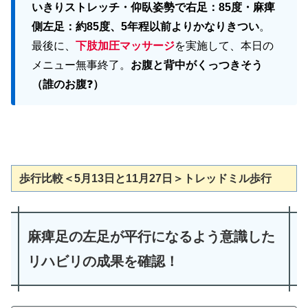
いきりストレッチ・仰臥姿勢で右足：85度・麻痺
側左足：約85度、5年程以前よりかなりきつい
。
最後に、
下肢加圧マッサージ
を実施して、本日の
メニュー無事終了。
お腹と背中がくっつきそう
（誰のお腹
❓
）
歩行比較＜5月13日と11月27日＞トレッドミル歩行
麻痺足の左足が平行になるよう意識した
リハビリの成果を確認！