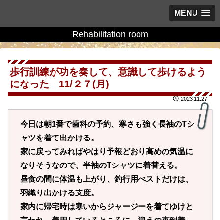
MENU
Rehabilitation room
歩行訓練が功を奏して、意識して歩けるよう
になった 11/２７(月)
2023.11.27
今日は朝1番で歯科の予約、寒さも強く長袖のTシ
ャツを着て出かける。
家に戻ってみればやはり予報どおり高めの気温に
なりそうなので、半袖のTシャツに着替える。
昼食の間に体温も上がり、釣行用べストだけは、
羽織り出かける支度。
家内に帰宅時は寒いからジャージーを着てゆけと