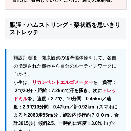
言われ、着用しているところに、迎えの車到着。
脹脛・ハムストリング・梨状筋を思いきり
ストレッチ
施設到着後、健康観察の後準備体操をして、各自
の指定された機器やら自分のルーティンワークに
向かう。
小生は、
リカンベントエルゴメーター
を、
負荷：
２で20分・距離：7.2kmで汗を搔き、次に
トレッ
ドミル
を、速度：2.7で、10分間 0.45km／速
度：2.9で10分間 0.47km／計0.92km（スマホに
よると2063歩55m/分
．
施設内歩行約７００ｍ．合
計3015歩）傾斜2.5、一時的に速度：3.0迄
上げて