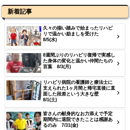
新着記事
久々の揃い踏みで始まったリハビ
リで温かい励ましを受けた
8/5(水)
8週間ぶりのリハビリ復帰で実感し
た身体の変化と温かい仲間たちの
言葉 8/3(月)
リハビリ病院の看護師と療法士に
支えられた1ヶ月間と帰宅直後に直
面した段差という大きな壁
8/1(土)
皆さんの献身的なお力添えで予定
期間内に退院できたことは感謝あ
るのみ 7/31(金)