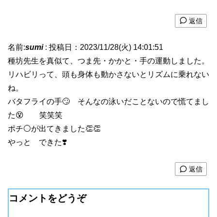
返信
名前:
sumi
:
投稿日：2023/11/28(火) 14:01:51
種坊先生を真似て、つま先・かかと・手の運動しました。
リハビリって、頭も身体も動かさないとリズムに乗れない
ね。
バタフライの手🙄 そんなの泳いだことないので慌てまし
た😵 笑笑笑
ポチ⚪️が出てきました👏👏
やっと できた❣️
返信
コメントをどうぞ