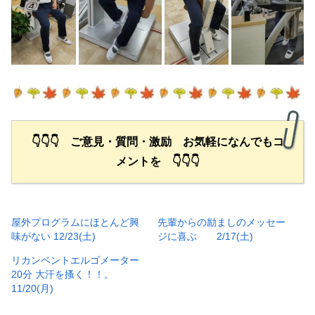
👇👇👇 ご意見・質問・激励 お気軽になんでもコ
メントを 👇👇👇
屋外プログラムにほとんど興
先輩からの励ましのメッセー
味がない 12/23(土)
ジに喜ぶ 2/17(土)
リカンベントエルゴメーター
20分 大汗を搔く！！。
11/20(月)