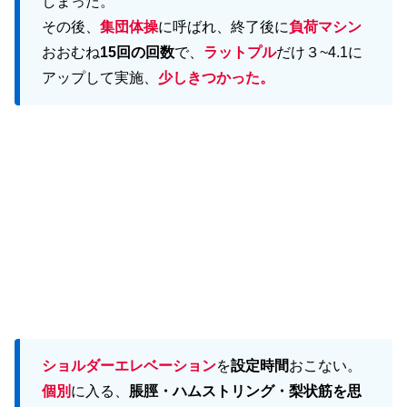
しまった。
その後、
集団体操
に呼ばれ、終了後に
負荷マシン
おおむね
15回の回数
で、
ラットプル
だけ３~4.1に
アップして実施、
少しきつかった。
ショルダーエレベーション
を
設定時間
おこない。
個別
に入る、
脹脛・ハムストリング・梨状筋を思