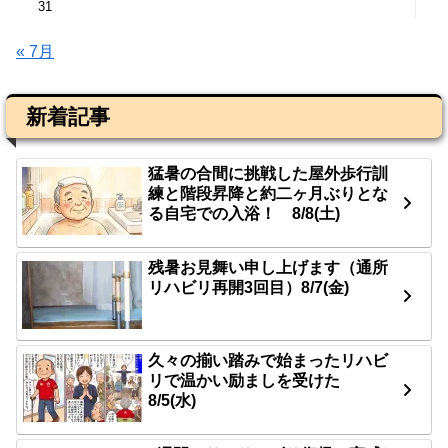
31
« 7月
新着記事
猛暑の合間に挑戦した屋外歩行訓
練と階段昇降と約二ヶ月ぶりとな
る自宅での入浴！ 8/8(土)
残暑お見舞い申し上げます（通所
リハビリ再開3回目）8/7(金)
久々の揃い踏みで始まったリハビ
リで温かい励ましを受けた
8/5(水)