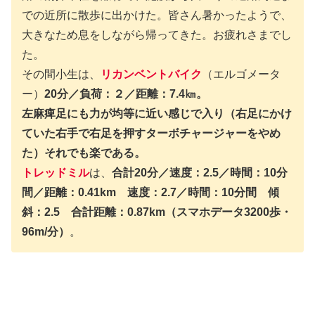
での近所に散歩に出かけた。皆さん暑かったようで、
大きなため息をしながら帰ってきた。お疲れさまでし
た。
その間小生は、
リカンベントバイク
（エルゴメータ
ー）
20分／負荷：２／距離：7.4㎞。
左麻痺足にも力が均等に近い感じで入り（右足にかけ
ていた右手で右足を押すターボチャージャーをやめ
た）それでも楽である。
トレッドミル
は、
合計20分／速度：2.5／時間：10分
間／距離：0.41km 速度：2.7／時間：10分間 傾
斜：2.5 合計距離：0.87km（スマホデータ3200歩・
96m/分）
。