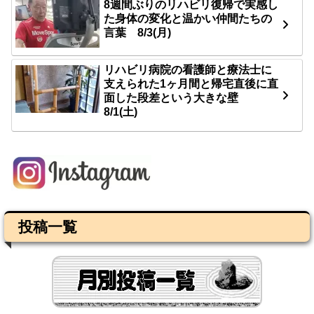
8週間ぶりのリハビリ復帰で実感し
た身体の変化と温かい仲間たちの
言葉 8/3(月)
リハビリ病院の看護師と療法士に
支えられた1ヶ月間と帰宅直後に直
面した段差という大きな壁
8/1(土)
投稿一覧