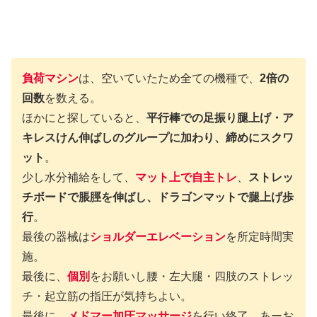
負荷マシン
は、空いていたため全ての機種で、
2倍の
回数
を数える。
ほかにと探していると、
平行棒での足振り腿上げ・ア
キレスけん伸ばしのグループに加わり、締めにスクワ
ット
。
少し水分補給をして、
マット上で自主トレ
、
ストレッ
チボードで脹脛を伸ばし、ドラゴンマットで腿上げ歩
行
。
最後の器械は
ショルダーエレベーション
を所定時間実
施。
最後に、
個別
をお願いし腰・左大腿・四肢のストレッ
チ・起立筋の指圧が気持ちよい。
最後に、
メドマー加圧マッサージ
を行い終了。あーお