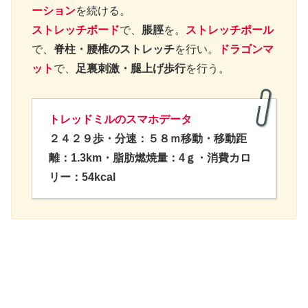
ーション
を続ける。
ストレッチボード
で、
脹脛
を。
ストレッチポール
で、
脊柱・腰椎のストレッチ
を行い。
ドラゴンマ
ット
で、
足裏刺激・腿上げ歩行
を行う。
トレッドミルの
スマホデータ
２４２９歩・分速：５８ｍ移動・移動距
離：1.3km・脂肪燃焼量：4ｇ・消費カロ
リー：54kcal