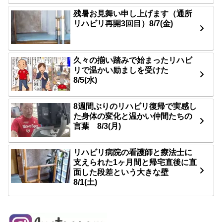
残暑お見舞い申し上げます（通所
リハビリ再開3回目）8/7(金)
久々の揃い踏みで始まったリハビ
リで温かい励ましを受けた
8/5(水)
8週間ぶりのリハビリ復帰で実感し
た身体の変化と温かい仲間たちの
言葉 8/3(月)
リハビリ病院の看護師と療法士に
支えられた1ヶ月間と帰宅直後に直
面した段差という大きな壁
8/1(土)