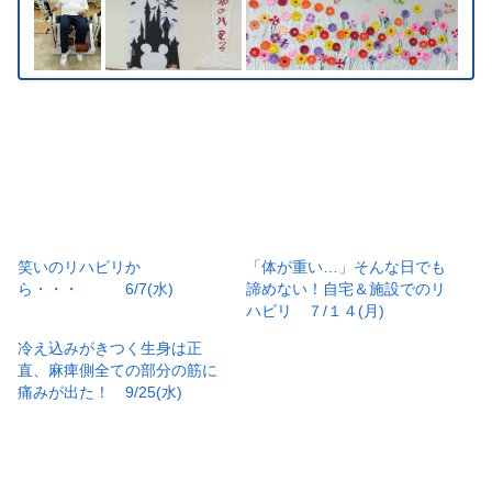
笑いのリハビリか
「体が重い…」そんな日でも
ら・・・ 6/7(水)
諦めない！自宅＆施設でのリ
ハビリ ７/１４(月)
冷え込みがきつく生身は正
直、麻痺側全ての部分の筋に
痛みが出た！ 9/25(水)