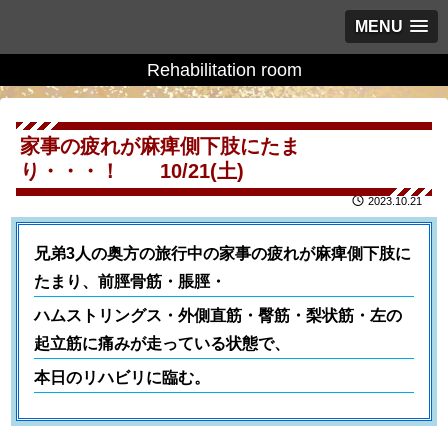
MENU
Rehabilitation room
家事の疲れが麻痺側下肢にたま
り・・・！ 10/21(土)
2023.10.21
兄弟3人の奥方の旅行中の家事の疲れが麻痺側下肢に
たまり、前脛骨筋・脹脛・
ハムストリングス・外側直筋・臀筋・梨状筋・左の
起立筋に痛みが走っている状態で、
本日のリハビリに臨む。