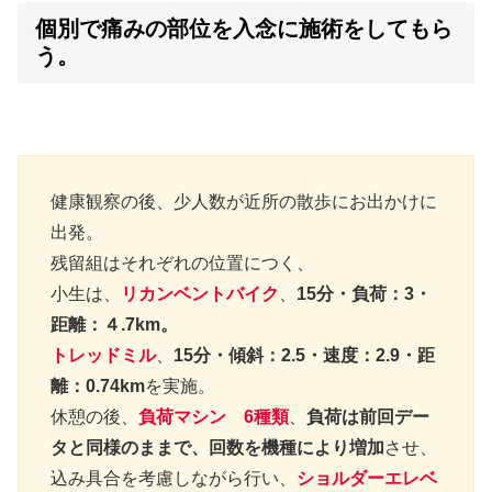
個別で痛みの部位を入念に施術をしてもら
う。
健康観察の後、少人数が近所の散歩にお出かけに
出発。
残留組はそれぞれの位置につく、
小生は、
リカンベントバイク
、
15分・負荷：3・
距離：４.7km。
トレッドミル
、
15分・傾斜：2.5・速度：2.9・距
離：0.74km
を実施。
休憩の後、
負荷マシン 6種類
、
負荷は前回デー
タと同様のままで、回数を機種により増加
させ、
込み具合を考慮しながら行い、
ショルダーエレベ