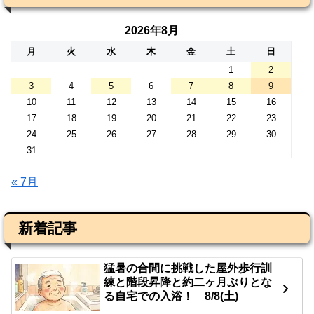
2026年8月
月
火
水
木
金
土
日
1
2
3
4
5
6
7
8
9
10
11
12
13
14
15
16
17
18
19
20
21
22
23
24
25
26
27
28
29
30
31
« 7月
新着記事
猛暑の合間に挑戦した屋外歩行訓
練と階段昇降と約二ヶ月ぶりとな
る自宅での入浴！ 8/8(土)