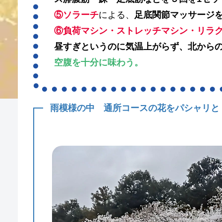
⑤ソラーチ
による、
足底関節マッサージ
⑥負荷マシン・ストレッチマシン・リラ
昼すぎというのに気温上がらず、北から
空腹を十分に味わう。
雨模様の中 通所コースの花をパシャリと