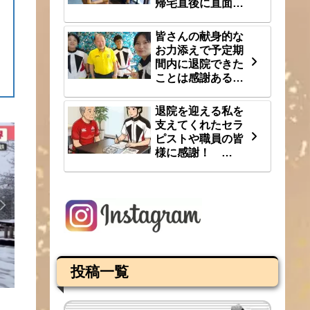
帰宅直後に直面し
た段差という大き
な壁 8/1(土)
皆さんの献身的な
お力添えで予定期
間内に退院できた
ことは感謝あるの
み 7/31(金)
退院を迎える私を
支えてくれたセラ
ピストや職員の皆
様に感謝！
7/30(木)
投稿一覧