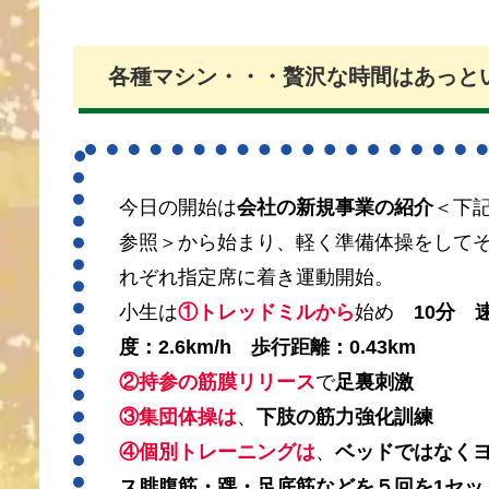
各種マシン・・・贅沢な時間はあっと
今日の開始は
会社の新規事業の紹介
＜下
参照＞から始まり、軽く準備体操をして
れぞれ指定席に着き運動開始。
小生は
①トレッドミルから
始め
10分 
度：2.6km/h 歩行距離：0.43km
②持参の筋膜リリース
で
足裏刺激
③集団体操は
、
下肢の筋力強化訓練
④個別トレーニングは
、
ベッドではなく
ス腓腹筋・踝・足底筋などを５回を1セッ