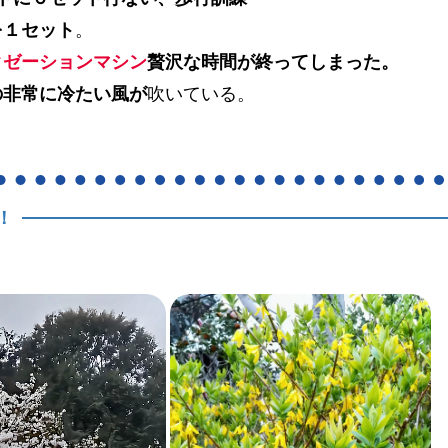
を１セット
。
クゼーションマシン
贅沢な時間が終ってしまった。
の非常に冷たい風が
吹いている。
！