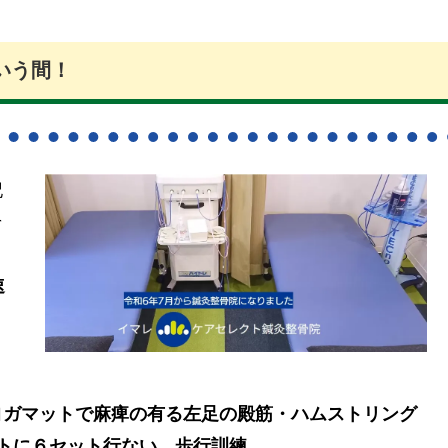
いう間！
記
そ
速
ヨガマットで麻痺の有る左足の殿筋・ハムストリング
トに６セット行ない、歩行訓練