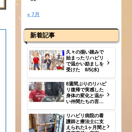
« 7月
新着記事
久々の揃い踏みで
始まったリハビリ
で温かい励ましを
受けた 8/5(水)
8週間ぶりのリハビ
リ復帰で実感した
身体の変化と温か
い仲間たちの言
葉 8/3(月)
リハビリ病院の看
護師と療法士に支
えられた1ヶ月間と