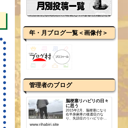
年・月ブログ一覧＜画像付＞
管理者のブログ
脳梗塞リハビリの日々
に思う
2015年2月、脳梗塞になり
右半身麻痺の後遺症のな
り、失語症のリハビリから
ブログを始め、週2回の通所
www.rihabiri.site
リハビリの様子や感じ...