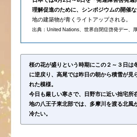
日本では4月2日～8日を「発達障害啓発
理解促進のために、シンポジウムの開催な
地の建築物が青くライトアップされる。
出典：United Nations、世界自閉症啓発デー
桜の花が盛りという時期にこの２～３日は
に逆戻り、高尾では昨日の朝から積雪が見
れた模様。
今日も厳しい寒さで、日野市に近い拙宅所
地の八王子東北部では、多摩川を渡る北風
冷たい。