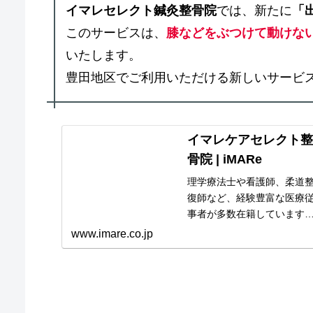
イマレセレクト鍼灸整骨院
では、新たに
「
このサービスは、
膝などをぶつけて動けな
いたします。
豊田地区でご利用いただける新しいサービ
イマレケアセレクト整
骨院 | iMARe
​​​​理学療法士や看護師、柔道
復師など、経験豊富な医療
事者が多数在籍しています
利用者さまのご希望や生活
www.imare.co.jp
タイルに...