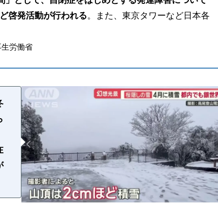
週間」として、自閉症をはじめとする発達障害について
ど啓発活動が行われる
。また、東京タワーなど日本各
、厚生労働省
冬
ら
在
が