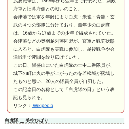
戊辰戦争は、1868年から翌年まで行われた、新政
府軍と旧幕府側との戦いのこと。
会津藩では軍を年齢により白虎・朱雀・青龍・玄
武の４つの部隊に分けており、最年少の白虎隊
は、16歳から17歳までの少年で編成されていた。
会津藩などの奥羽越列藩同盟が、官軍と戦闘状態
に入ると、白虎隊も実戦に参加し、越後戦争や会
津戦争で死闘を繰り広げていた。
この日、飯盛山にいた白虎隊の士中二番隊員が、
城下の町に火の手が上がったのを若松城が落城し
たものと思い、20人の隊員全員が自刃した。
この記念日の名称として「白虎隊の日」という表
記も見られる。
リンク：
Wikipedia
白虎隊 ＿ 美空ひばり