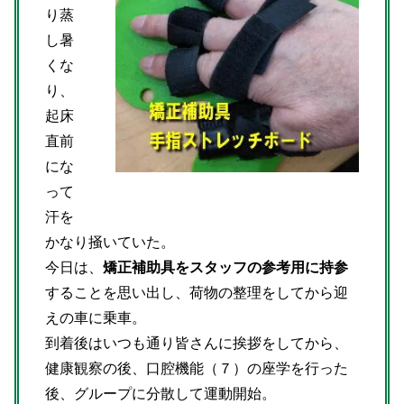
り蒸
し暑
くな
り、
起床
直前
にな
って
汗を
かなり掻いていた。
今日は、
矯正補助具をスタッフの参考用に持参
することを思い出し、荷物の整理をしてから迎
えの車に乗車。
到着後はいつも通り皆さんに挨拶をしてから、
健康観察の後、口腔機能（７）の座学を行った
後、グループに分散して運動開始。