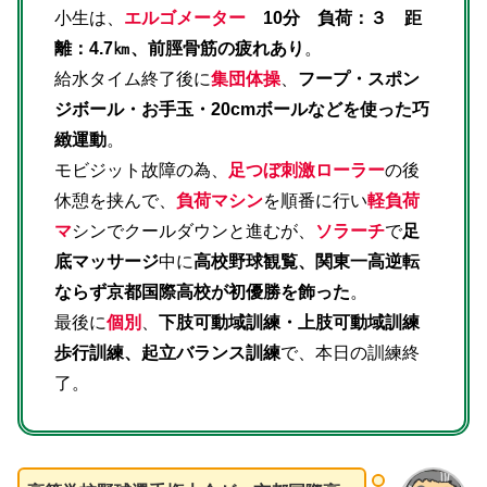
小生は、
エルゴメーター
10分 負荷：３ 距
離：4.7㎞、前脛骨筋の疲れあり
。
給水タイム終了後に
集団体操
、
フープ・スポン
ジボール・お手玉・20cmボールなどを使った巧
緻運動
。
モビジット故障の為、
足つぼ刺激ローラー
の後
休憩を挟んで、
負荷マシン
を順番に行い
軽負荷
マ
シンでクールダウンと進むが、
ソラーチ
で
足
底マッサージ
中に
高校野球観覧、関東一高逆転
ならず京都国際高校が初優勝を飾った
。
最後に
個別
、
下肢可動域訓練・上肢可動域訓練
歩行訓練、起立バランス訓練
で、本日の訓練終
了。