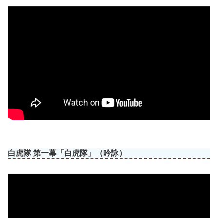
白虎隊 第一幕「白虎隊」（吟詠）