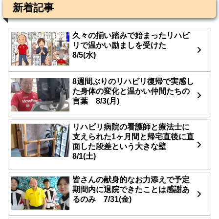
新着記事
久々の揃い踏みで始まったリハビ
リで温かい励ましを受けた
8/5(水)
8週間ぶりのリハビリ復帰で実感し
た身体の変化と温かい仲間たちの
言葉 8/3(月)
リハビリ病院の看護師と療法士に
支えられた1ヶ月間と帰宅直後に直
面した段差という大きな壁
8/1(土)
皆さんの献身的なお力添えで予定
期間内に退院できたことは感謝あ
るのみ 7/31(金)