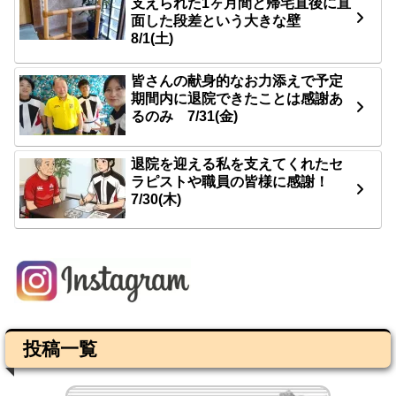
支えられた1ヶ月間と帰宅直後に直
面した段差という大きな壁
8/1(土)
皆さんの献身的なお力添えで予定
期間内に退院できたことは感謝あ
るのみ 7/31(金)
退院を迎える私を支えてくれたセ
ラピストや職員の皆様に感謝！
7/30(木)
投稿一覧