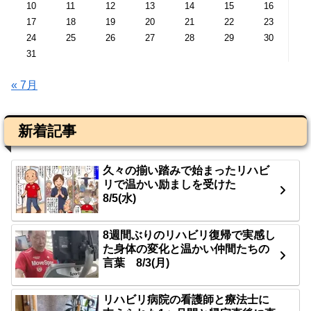
10
11
12
13
14
15
16
17
18
19
20
21
22
23
24
25
26
27
28
29
30
31
« 7月
新着記事
久々の揃い踏みで始まったリハビ
リで温かい励ましを受けた
8/5(水)
8週間ぶりのリハビリ復帰で実感し
た身体の変化と温かい仲間たちの
言葉 8/3(月)
リハビリ病院の看護師と療法士に