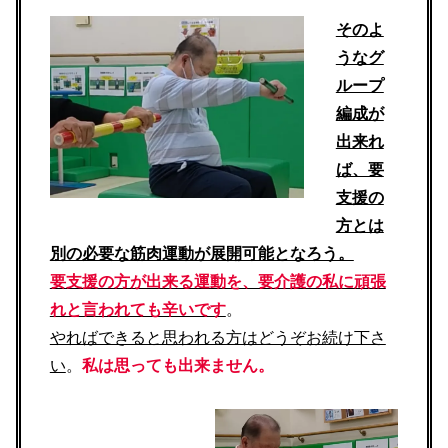
そのよ
うなグ
ループ
編成が
出来れ
ば、要
支援の
方とは
別の必要な筋肉運動が展開可能となろう。
要支援の方が出来る運動を、要介護の私に頑張
れと言われても辛いです
。
やればできると思われる方はどうぞお続け下さ
い
。
私は思っても出来ません。