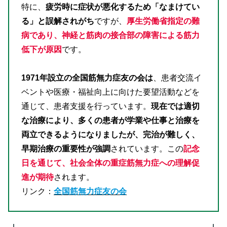
特に、
疲労時に症状が悪化するため「なまけてい
る」と誤解されがち
ですが、
厚生労働省指定の難
病であり、神経と筋肉の接合部の障害による筋力
低下が原因
です。
1971年設立の全国筋無力症友の会は
、患者交流イ
ベントや医療・福祉向上に向けた要望活動などを
通じて、患者支援を行っています。
現在では適切
な治療により、多くの患者が学業や仕事と治療を
両立できるようになりましたが、完治が難しく、
早期治療の重要性が強調
されています。この
記念
日を通じて、社会全体の重症筋無力症への理解促
進が期待
されます。
リンク：
全国筋無力症友の会