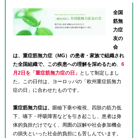
全国
筋無
力症
友の
会
は、重症筋無力症（MG）の患者・家族で組織され
た全国組織で、この疾患への理解を深めるため
、
6
月2日を「重症筋無力症の日」
として制定しまし
た。この日付は、ヨーロッパの「欧州重症筋無力
症の日」に合わせたものです。
重症筋無力症は、
眼瞼下垂や複視、四肢の筋力低
下、嚥下・呼吸障害などを引き起こし、患者は身
体的負担だけでなく、周囲の誤解や社会参加機会
の損失といった社会的負担にも苦しんでいます。