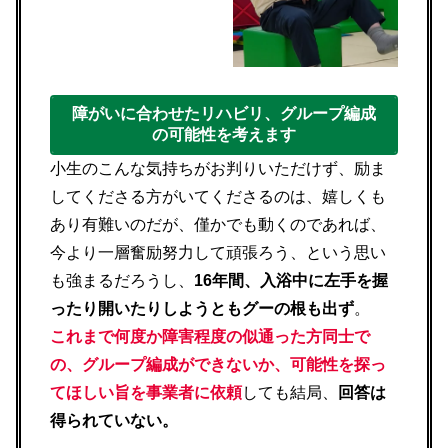
障がいに合わせたリハビリ、グループ編成
の可能性を考えます
小生のこんな気持ちがお判りいただけず、励ま
してくださる方がいてくださるのは、嬉しくも
あり有難いのだが、僅かでも動くのであれば、
今より一層奮励努力して頑張ろう、という思い
も強まるだろうし、
16年間、入浴中に左手を握
ったり開いたりしようともグーの根も出ず
。
これまで何度か障害程度の似通った方同士で
の、グル
ープ編成ができないか、可能性を探っ
てほしい旨を事業者に依頼
しても結局、
回答は
得られていない。