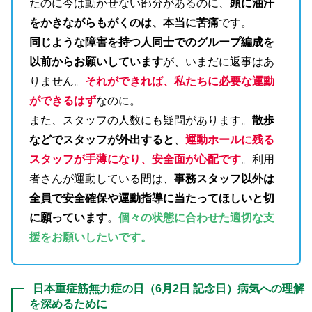
たのに今は動かせない部分があるのに、
頭に油汗
をかきながらもがくのは、本当に苦痛
です。
同じような障害を持つ人同士でのグループ編成を
以前からお願いしています
が、いまだに返事はあ
りません。
それができれば、私たちに必要な運動
ができるはず
なのに。
また、スタッフの人数にも疑問があります。
散歩
などでスタッフが外出すると
、
運動ホールに残る
スタッフが手薄になり、安全面が心配です
。利用
者さんが運動している間は、
事務スタッフ以外は
全員で安全確保や運動指導に当たってほしいと切
に願っています
。
個々の状態に合わせた適切な支
援をお願いしたいです。
日本重症筋無力症の日（6月2日 記念日）病気への理解
を深めるために