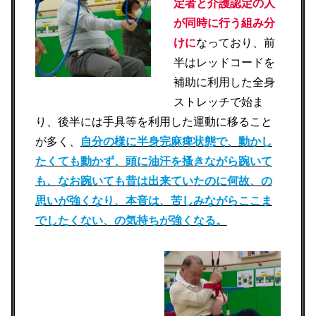
定者と介護認定の人
が同時に行う組み分
けに
なっており、前
半はレッドコードを
補助に利用した全身
ストレッチで始ま
り、後半には手具等を利用した運動に移ること
が多く、
自分の様に半身完麻痺状態で、動かし
たくても動かず、頭に油汗を搔きながら踠いて
も、なお踠いても昔は出来ていたのに何故、の
思いが強くなり、本音は、苦しみながらここま
でしたくない、の気持ちが強くなる。