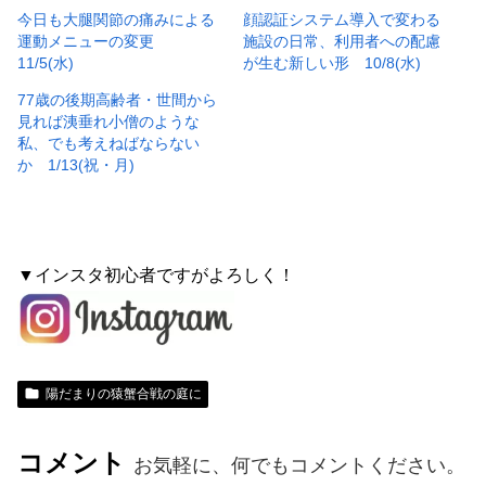
今日も大腿関節の痛みによる
顔認証システム導入で変わる
運動メニューの変更
施設の日常、利用者への配慮
11/5(水)
が生む新しい形 10/8(水)
77歳の後期高齢者・世間から
見れば洟垂れ小僧のような
私、でも考えねばならない
か 1/13(祝・月)
▼インスタ初心者ですがよろしく！
陽だまりの猿蟹合戦の庭に
コメント
お気軽に、何でもコメントください。