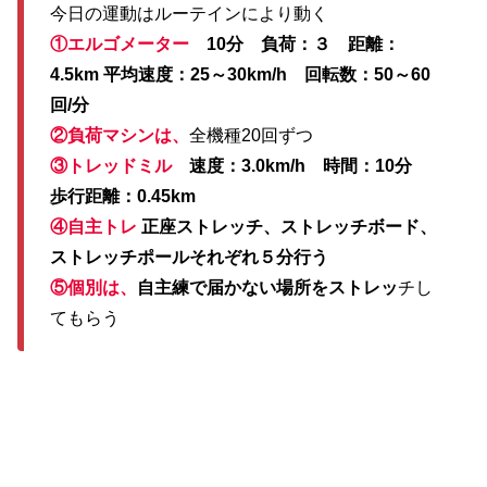
今日の運動はルーテインにより動く
①エルゴメーター
10分 負荷：３ 距離：
4.5km 平均速度：25～30km/h 回転数：50～60
回/分
②負荷マシンは、
全機種20回ずつ
③トレッドミル
速度：3.0km/h 時間：10分
歩行距離：0.45km
④自主トレ
正座ストレッチ、ストレッチボード、
ストレッチポールそれぞれ５分行う
⑤個別は、
自主練で届かない場所をストレッ
チし
てもらう