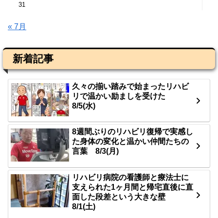
31
« 7月
新着記事
久々の揃い踏みで始まったリハビ
リで温かい励ましを受けた
8/5(水)
8週間ぶりのリハビリ復帰で実感し
た身体の変化と温かい仲間たちの
言葉 8/3(月)
リハビリ病院の看護師と療法士に
支えられた1ヶ月間と帰宅直後に直
面した段差という大きな壁
8/1(土)