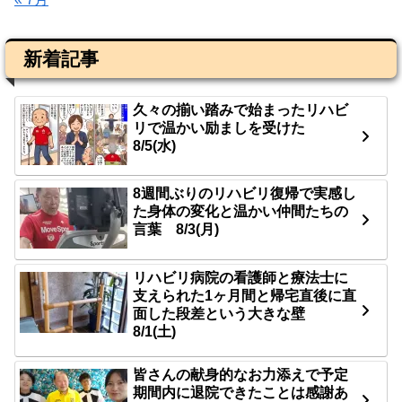
新着記事
久々の揃い踏みで始まったリハビ
リで温かい励ましを受けた
8/5(水)
8週間ぶりのリハビリ復帰で実感し
た身体の変化と温かい仲間たちの
言葉 8/3(月)
リハビリ病院の看護師と療法士に
支えられた1ヶ月間と帰宅直後に直
面した段差という大きな壁
8/1(土)
皆さんの献身的なお力添えで予定
期間内に退院できたことは感謝あ