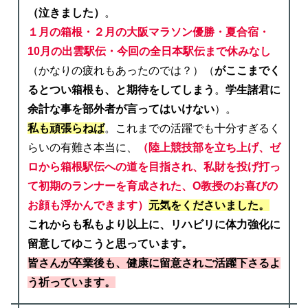
（泣きました）
。
１月の箱根・２月の大阪マラソン優勝・夏合宿・
10月の出雲駅伝・今回の全日本駅伝まで休みなし
（かなりの疲れもあったのでは？）（
がここまでく
るとつい箱根も、と期待をしてしまう
。
学生諸君に
余計な事を部外者が言ってはいけない
）。
私も頑張らねば
。これまでの活躍でも十分すぎるく
らいの有難さ本当に、
（陸上競技部を立ち上げ、
ゼ
ロ
から箱根駅伝への道を目指され、私財を投げ打っ
て初期のランナーを育成された、O教授のお喜びの
お顔も浮かんできます）
元気をくださいました。
これからも私もより以上に、リハビリに体力強化に
留意してゆこうと思っています。
皆さんが卒業後も、健康に留意されご活躍下さるよ
う祈っています。