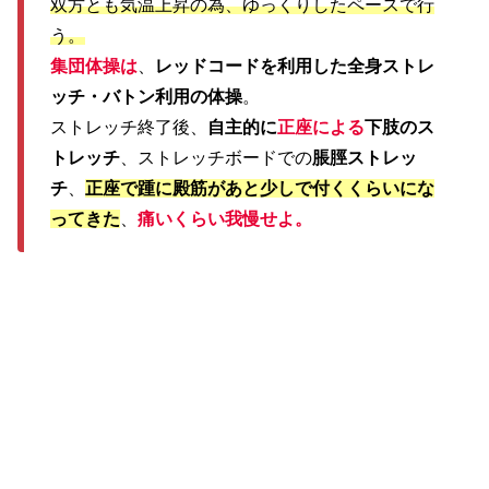
双方とも気温上昇の為、ゆっくりしたペースで行
う。
集団体操は
、
レッドコードを利用した全身ストレ
ッチ・バトン利用の体操
。
ストレッチ終了後、
自主的に
正座による
下肢のス
トレッチ
、ストレッチボードでの
脹脛ストレッ
チ
、
正座で踵に殿筋があと少しで付くくらいにな
ってきた
、
痛いくらい我慢せよ。