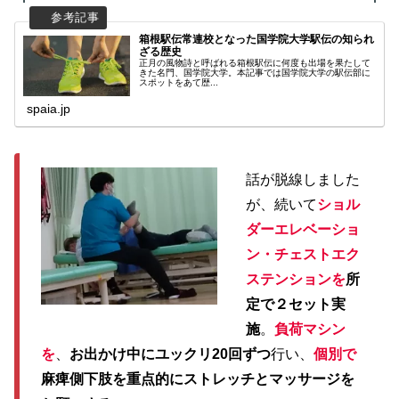
箱根駅伝常連校となった国学院大学駅伝の知られ
ざる歴史
正月の風物詩と呼ばれる箱根駅伝に何度も出場を果たして
きた名門、国学院大学。本記事では国学院大学の駅伝部に
スポットをあて歴...
spaia.jp
話が脱線しました
が、続いて
ショル
ダーエレベーショ
ン・チェストエク
ステンションを
所
定で２セット実
施
。
負荷マシン
を
、
お出かけ中にユックリ20回ずつ
行い、
個別で
麻痺側下肢を重点的にストレッチとマッサージを