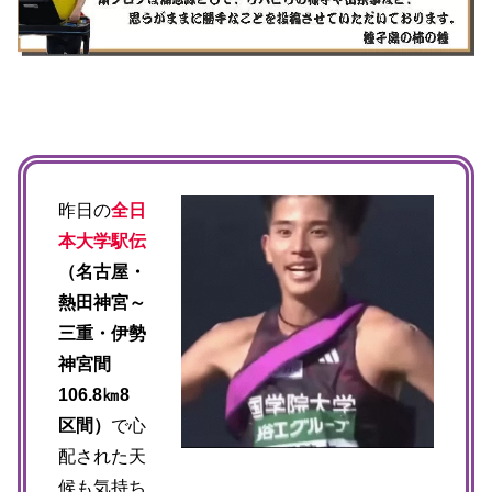
昨日の
全日
本大学駅伝
（名古屋・
熱田神宮～
三重・伊勢
神宮間
106.8㎞8
区間）
で心
配された天
候も気持ち