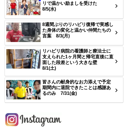
リで温かい励ましを受けた
8/5(水)
8週間ぶりのリハビリ復帰で実感し
た身体の変化と温かい仲間たちの
言葉 8/3(月)
リハビリ病院の看護師と療法士に
支えられた1ヶ月間と帰宅直後に直
面した段差という大きな壁
8/1(土)
皆さんの献身的なお力添えで予定
期間内に退院できたことは感謝あ
るのみ 7/31(金)