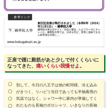
創立記念祭が執行されました（令和6年（2024）
年11月1日） – 國學院大學
國學院大學公式サイト。渋谷と横浜・たまプラーザにキャ
ンパス。國學院大學では、日本を学び、世界に貢献できる
人材育成を目指し...
www.kokugakuin.ac.jp
正座で踵に殿筋があと少しで付くくらいに
なってきた、
痛いくらい我慢せよ。
別して、今日の八王子は他の町同様、冷え込み
がきつく、リハビリ当日であっても半袖着用の
気温ではなく。シャワー中に家内が準備してく
れたものも長袖のポロシャツ、いきなりの長袖