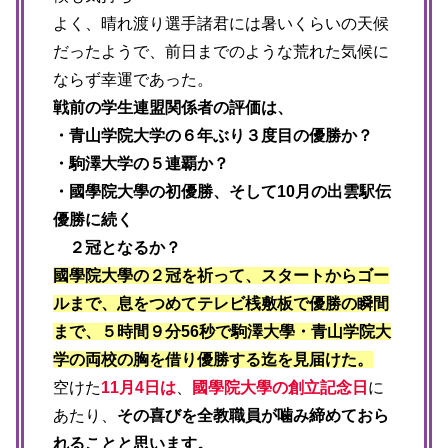
よく、晴れ渡り選手諸君には暑いくらいの天候
だったようで、前日までのような荒れた気候に
ならず幸運であった。
戦前の学生連盟関係者の評価は、
・青山学院大学の６年ぶり３度目の優勝か？
・駒澤大学の５連覇か？
・國學院大學の初優勝、そして10月の出雲駅伝
優勝に続く
２冠となるか？
國學院大學の２冠を祈って、スタートからゴー
ルまで、息をつめてテレビ桟敷板で優勝の瞬間
まで、５時間９分56秒で駒澤大學・青山学院大
学の両校の胸を借り優勝する迄を見届けた。
空けた
11月4日は
、
國學院大學の創立記念日
に
あたり、
その喜びを全教職員が噛み締めておら
れることと思います。